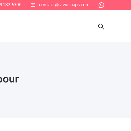
 9482 5300
contact@vividsnaps.com
pour