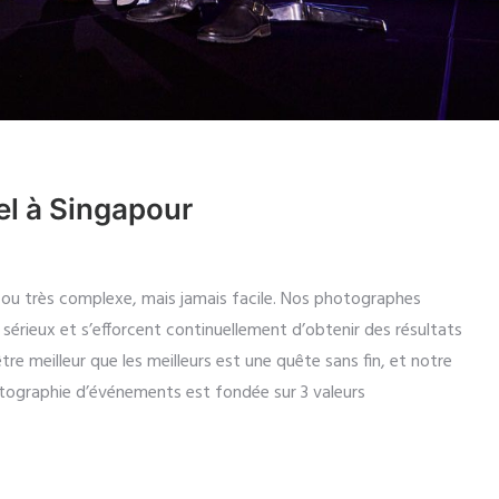
l à Singapour
ou très complexe, mais jamais facile. Nos photographes
sérieux et s’efforcent continuellement d’obtenir des résultats
’être meilleur que les meilleurs est une quête sans fin, et notre
otographie d’événements est fondée sur 3 valeurs