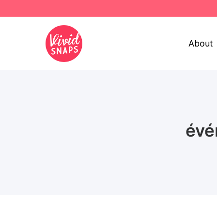
About
évé