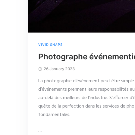
VIVID SNAPS
Photographe événementie
26 January 2023
La photographie d’événement peut être simple 
d’événements prennent leurs responsabilités au 
au-delà des meilleurs de l’industrie. S’efforcer d
quête de la perfection dans les services de ph
fondamentales.
…