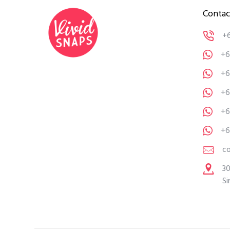
Contac
+
+6
+6
+6
+6
+6
c
30
Si