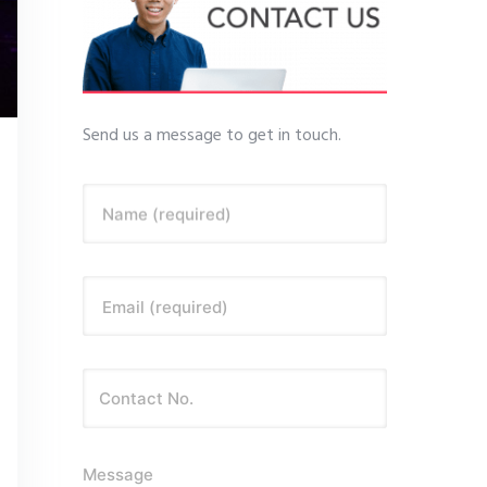
Send us a message to get in touch.
Name (required)
Email (required)
Message