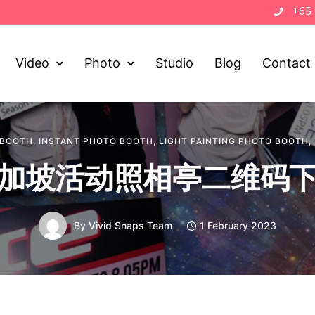
+65
Video
Photo
Studio
Blog
Contact
 BOOTH
,
INSTANT PHOTO BOOTH
,
LIGHT PAINTING PHOTO BOOTH
,
加坡活动照相亭二维码
By
Vivid Snaps Team
1 February 2023