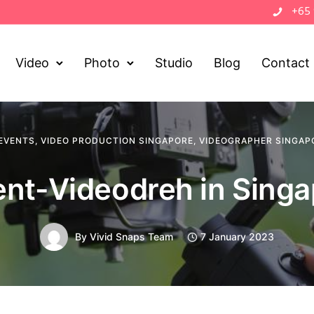
+65
Video
Photo
Studio
Blog
Contact
EVENTS
,
VIDEO PRODUCTION SINGAPORE
,
VIDEOGRAPHER SINGAP
ent-Videodreh in Singa
By
Vivid Snaps Team
7 January 2023