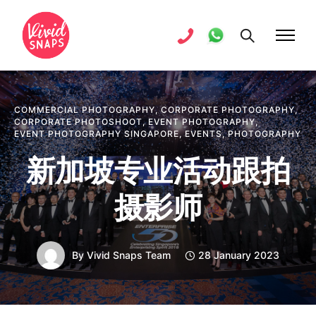
COMMERCIAL PHOTOGRAPHY
,
CORPORATE PHOTOGRAPHY
,
CORPORATE PHOTOSHOOT
,
EVENT PHOTOGRAPHY
,
EVENT PHOTOGRAPHY SINGAPORE
,
EVENTS
,
PHOTOGRAPHY
新加坡专业活动跟拍
摄影师
By
Vivid Snaps Team
28 January 2023