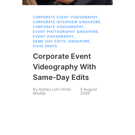
CORPORATE EVENT VIDEOGRAPHY
,
AI 
CORPORATE INTERVIEW SINGAPORE
,
AI 
CORPORATE VIDEOGRAPHY
,
COR
EVENT PHOTOGRAPHY SINGAPORE
,
COR
EVENT VIDEOGRAPHY
,
COR
SAME-DAY EDITS
,
SINGAPORE
,
EVE
VIVID SNAPS
EVE
FIL
Corporate Event
LIN
SIN
Videography With
Li
Same-Day Edits
Ph
By
Ashley Loh (Vivid
5 August
Co
Media)
2026
Br
Si
By
A
Medi